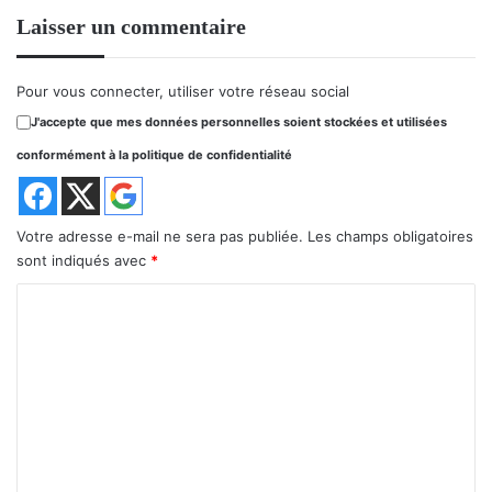
Laisser un commentaire
Pour vous connecter, utiliser votre réseau social
J'accepte que mes données personnelles soient stockées et utilisées
conformément à la politique de confidentialité
Votre adresse e-mail ne sera pas publiée.
Les champs obligatoires
sont indiqués avec
*
C
o
m
m
e
n