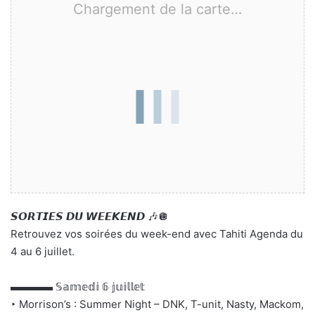
Chargement de la carte…
𝙎𝙊𝙍𝙏𝙄𝙀𝙎 𝘿𝙐 𝙒𝙀𝙀𝙆𝙀𝙉𝘿 🎶🪩
Retrouvez vos soirées du week-end avec Tahiti Agenda du
4 au 6 juillet.
▬▬▬▬ 𝕊𝕒𝕞𝕖𝕕𝕚 𝟞 𝕛𝕦𝕚𝕝𝕝𝕖𝕥
‣ Morrison’s : Summer Night – DNK, T-unit, Nasty, Mackom,