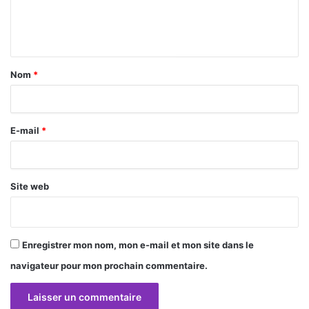
e
n
t
a
Nom
*
i
r
E-mail
*
e
*
Site web
Enregistrer mon nom, mon e-mail et mon site dans le
navigateur pour mon prochain commentaire.