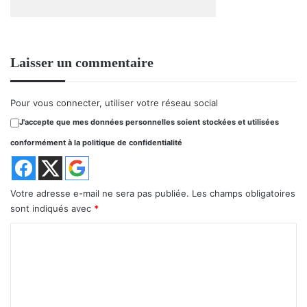
Laisser un commentaire
Pour vous connecter, utiliser votre réseau social
J'accepte que mes données personnelles soient stockées et utilisées
conformément à la politique de confidentialité
Votre adresse e-mail ne sera pas publiée.
Les champs obligatoires
sont indiqués avec
*
C
o
m
m