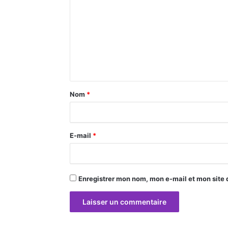
m
m
e
n
t
a
Nom
*
i
r
E-mail
*
e
*
Enregistrer mon nom, mon e-mail et mon site