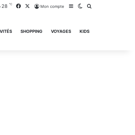
℃
28
Facebook
X
Sidebar (barre latérale)
Switch skin
Rechercher
Mon compte
e
VITÉS
SHOPPING
VOYAGES
KIDS