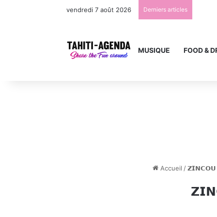
vendredi 7 août 2026
Derniers articles
MUSIQUE
FOOD & D
Accueil
/
𝗭𝗜𝗡𝗖𝗢𝗨
𝗭𝗜