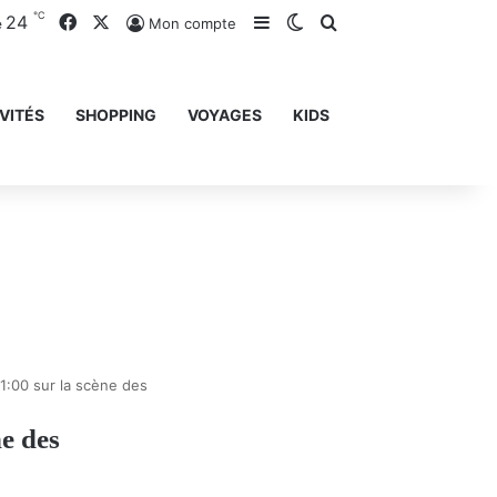
℃
24
Facebook
X
Sidebar (barre latérale)
Switch skin
Rechercher
Mon compte
e
VITÉS
SHOPPING
VOYAGES
KIDS
 21:00 sur la scène des
ne des