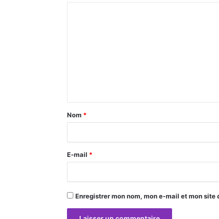
C
o
m
m
e
n
t
a
Nom
*
i
r
E-mail
*
e
*
Enregistrer mon nom, mon e-mail et mon site