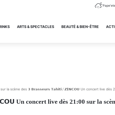
Pape'et
RINKS
ARTS & SPECTACLES
BEAUTÉ & BIEN-ÊTRE
ACTI
 sur la scène des 𝟯 𝗕𝗿𝗮𝘀𝘀𝗲𝘂𝗿𝘀 𝗧𝗮𝗵𝗶𝘁𝗶
/
𝗭𝗜𝗡𝗖𝗢𝗨 Un concert live dès
𝗖𝗢𝗨 Un concert live dès 21:00 sur la scè