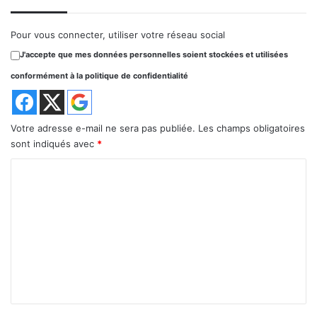
Pour vous connecter, utiliser votre réseau social
J'accepte que mes données personnelles soient stockées et utilisées
conformément à la politique de confidentialité
Votre adresse e-mail ne sera pas publiée.
Les champs obligatoires
sont indiqués avec
*
C
o
m
m
e
n
t