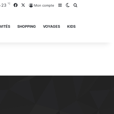
℃
23
Facebook
X
Sidebar (barre latérale)
Switch skin
Rechercher
Mon compte
e
VITÉS
SHOPPING
VOYAGES
KIDS