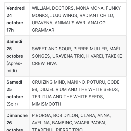
Vendredi
WILLIAM, DOCTORS, MONA MONA, FUNKY
24
MONKS, JUJU WINGS, RADIANT CHILD,
octobre
URAVENA, ANIMAL’S WAR, ANALOG
17h
GRAMMAR
Samedi
25
SWEET AND SOUR, PIERRE MULLER, MAËL
octobre
SONGES, URAVENA TRIO, HIVAREI, TAKEKE
(Après-
CREW, HIVA
midi)
Samedi
CRUIZING MIND, MANINO, POTURU, CODE
25
98, DIDJELIRIUM AND THE WHITE SEEDS,
octobre
TERIITUA AND THE WHITE SEEDS,
(Soir)
MIMISMOOTH
Dimanche
P.BORGA, BOB DYLON, CLARA, ANNA,
26
AVELINA, BAMBINO, VAIARII PAOFAI,
octobre
TEARENUI, PIERRE TRIO