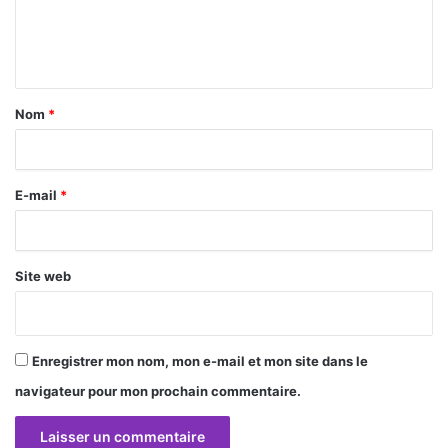
e
n
t
a
Nom
*
i
r
E-mail
*
e
*
Site web
Enregistrer mon nom, mon e-mail et mon site dans le
navigateur pour mon prochain commentaire.