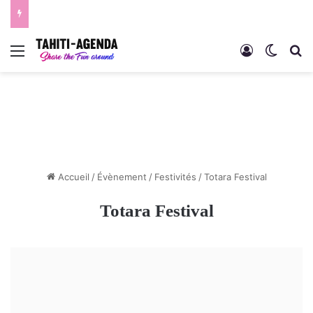
Menu
Connexion
Switch
R
Accueil
/
Évènement
/
Festivités
/
Totara Festival
Totara Festival