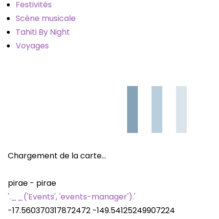
Festivités
Scène musicale
Tahiti By Night
Voyages
Chargement de la carte…
pirae - pirae
'.__('Events', 'events-manager').'
-17.560370317872472
-149.54125249907224