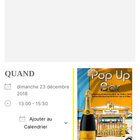
QUAND
dimanche 23 décembre
2018
13:00 - 15:30
Ajouter au
Calendrier
Télécharger ICS
Calendrier Google
iCalendar
Office 365
Outlook Live