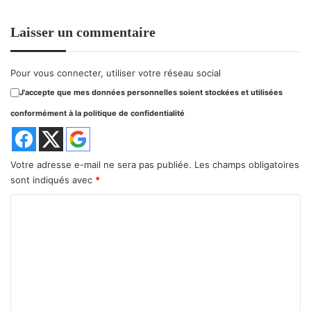
Laisser un commentaire
Pour vous connecter, utiliser votre réseau social
J'accepte que mes données personnelles soient stockées et utilisées
conformément à la politique de confidentialité
Votre adresse e-mail ne sera pas publiée.
Les champs obligatoires
sont indiqués avec
*
C
o
m
m
e
n