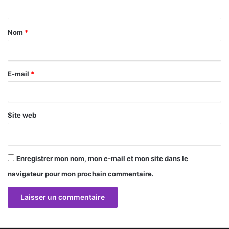
t
a
Nom
*
i
r
E-mail
*
e
*
Site web
Enregistrer mon nom, mon e-mail et mon site dans le
navigateur pour mon prochain commentaire.