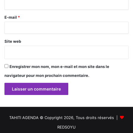
i
r
E-mail
*
e
*
Site web
Enregistrer mon nom, mon e-mail et mon site dans le
navigateur pour mon prochain commentaire.
TAHITI AGENDA © Copyright 2026, Tous droits réservés |
REDSOYU