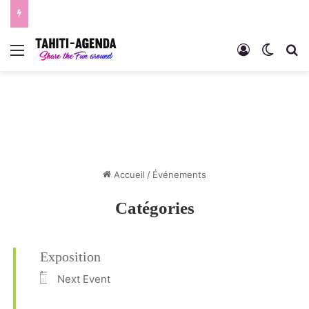
Menu
Connexion
Switch
R
Accueil
/
Événements
Catégories
Exposition
Next Event