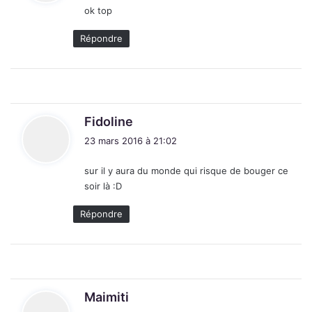
ok top
:
Répondre
d
Fidoline
i
23 mars 2016 à 21:02
t
sur il y aura du monde qui risque de bouger ce
:
soir là :D
Répondre
d
Maimiti
i