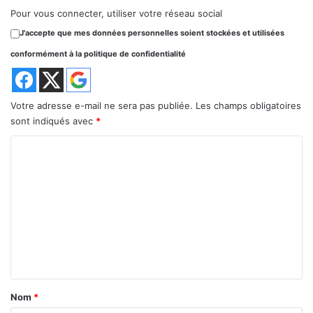
Pour vous connecter, utiliser votre réseau social
J'accepte que mes données personnelles soient stockées et utilisées
conformément à la politique de confidentialité
Votre adresse e-mail ne sera pas publiée.
Les champs obligatoires
sont indiqués avec
*
C
o
m
m
e
n
t
a
Nom
*