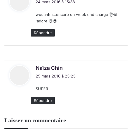
24 mars 2016 à 15:38
t
wouahhh…encore un week end chargé 👌😄
:
j’adore 😍😎
Répondre
d
Naïza Chin
i
25 mars 2016 à 23:23
t
SUPER
:
Répondre
Laisser un commentaire