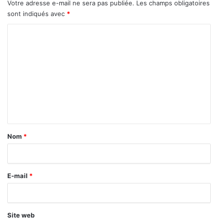
Votre adresse e-mail ne sera pas publiée.
Les champs obligatoires
sont indiqués avec
*
C
o
m
m
e
n
t
a
Nom
*
i
r
E-mail
*
e
*
Site web