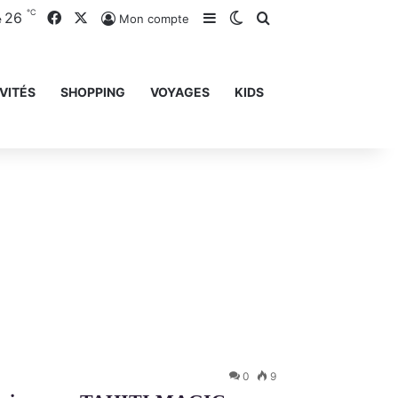
℃
26
Facebook
X
Sidebar (barre latérale)
Switch skin
Rechercher
Mon compte
e
VITÉS
SHOPPING
VOYAGES
KIDS
0
9