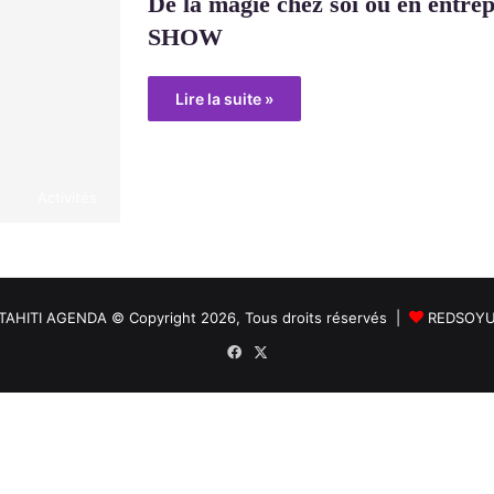
De la magie chez soi ou en ent
SHOW
Lire la suite »
Activités
TAHITI AGENDA © Copyright 2026, Tous droits réservés |
REDSOY
Facebook
X