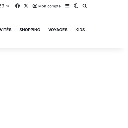
23
Facebook
X
Sidebar (barre latérale)
Switch skin
Rechercher
Mon compte
℃
VITÉS
SHOPPING
VOYAGES
KIDS