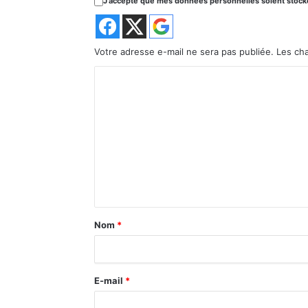
J'accepte que mes données personnelles soient stockée
Votre adresse e-mail ne sera pas publiée.
Les ch
C
o
m
m
e
n
t
a
Nom
*
i
r
E-mail
*
e
*