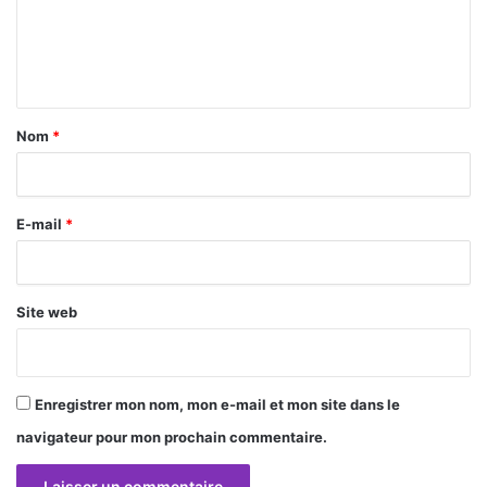
e
n
t
a
Nom
*
i
r
E-mail
*
e
*
Site web
Enregistrer mon nom, mon e-mail et mon site dans le
navigateur pour mon prochain commentaire.