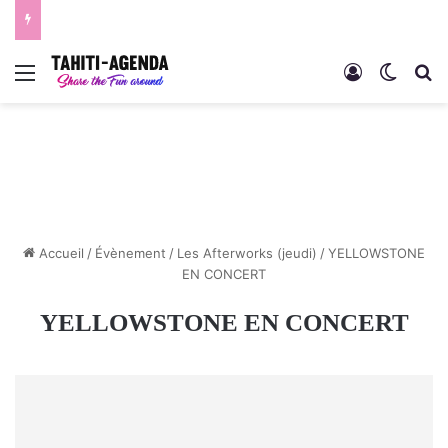
Menu
Connexion
Switch
R
Accueil
/
Évènement
/
Les Afterworks (jeudi)
/
YELLOWSTONE
EN CONCERT
YELLOWSTONE EN CONCERT