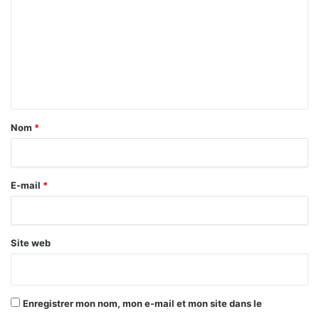
m
m
e
n
t
a
Nom
*
i
r
E-mail
*
e
*
Site web
Enregistrer mon nom, mon e-mail et mon site dans le