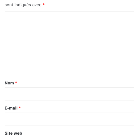
sont indiqués avec
*
C
o
m
m
e
n
t
a
Nom
*
i
r
E-mail
*
e
*
Site web