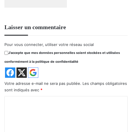
Laisser un commentaire
Pour vous connecter, utiliser votre réseau social
J'accepte que mes données personnelles soient stockées et utilisées
conformément à la politique de confidentialité
Votre adresse e-mail ne sera pas publiée.
Les champs obligatoires
sont indiqués avec
*
C
o
m
m