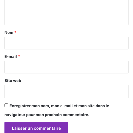
e
n
t
a
Nom
*
i
r
E-mail
*
e
*
Site web
Enregistrer mon nom, mon e-mail et mon site dans le
navigateur pour mon prochain commentaire.