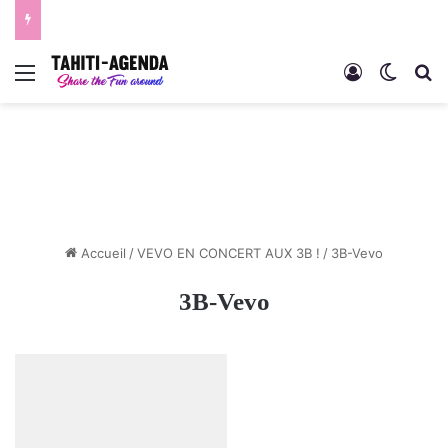
Menu
Connexion
Switch
R
Accueil
/
VEVO EN CONCERT AUX 3B !
/
3B-Vevo
3B-Vevo