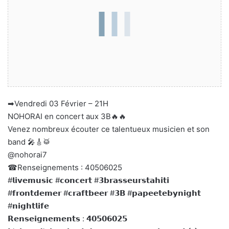
➡Vendredi 03 Février – 21H
NOHORAI en concert aux 3B🔥🔥
Venez nombreux écouter ce talentueux musicien et son
band 🎤🎸🥁
@nohorai7
☎Renseignements : 40506025
#𝗹𝗶𝘃𝗲𝗺𝘂𝘀𝗶𝗰 #𝗰𝗼𝗻𝗰𝗲𝗿𝘁 #𝟯𝗯𝗿𝗮𝘀𝘀𝗲𝘂𝗿𝘀𝘁𝗮𝗵𝗶𝘁𝗶
#𝗳𝗿𝗼𝗻𝘁𝗱𝗲𝗺𝗲𝗿 #𝗰𝗿𝗮𝗳𝘁𝗯𝗲𝗲𝗿 #𝟯𝗕 #𝗽𝗮𝗽𝗲𝗲𝘁𝗲𝗯𝘆𝗻𝗶𝗴𝗵𝘁
#𝗻𝗶𝗴𝗵𝘁𝗹𝗶𝗳𝗲
𝗥𝗲𝗻𝘀𝗲𝗶𝗴𝗻𝗲𝗺𝗲𝗻𝘁𝘀 : 𝟰𝟬𝟱𝟬𝟲𝟬𝟮𝟱