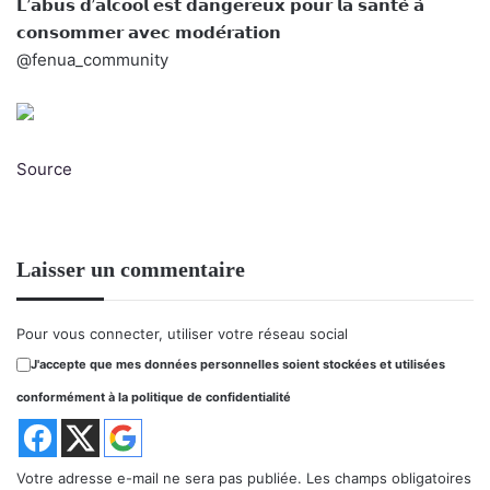
𝗟’𝗮𝗯𝘂𝘀 𝗱’𝗮𝗹𝗰𝗼𝗼𝗹 𝗲𝘀𝘁 𝗱𝗮𝗻𝗴𝗲𝗿𝗲𝘂𝘅 𝗽𝗼𝘂𝗿 𝗹𝗮 𝘀𝗮𝗻𝘁𝗲́ 𝗮̀
𝗰𝗼𝗻𝘀𝗼𝗺𝗺𝗲𝗿 𝗮𝘃𝗲𝗰 𝗺𝗼𝗱𝗲́𝗿𝗮𝘁𝗶𝗼𝗻
@fenua_community
Source
Laisser un commentaire
Pour vous connecter, utiliser votre réseau social
J'accepte que mes données personnelles soient stockées et utilisées
conformément à la politique de confidentialité
Votre adresse e-mail ne sera pas publiée.
Les champs obligatoires