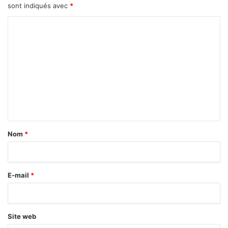
sont indiqués avec
*
C
o
m
m
e
n
t
a
Nom
*
i
r
E-mail
*
e
*
Site web