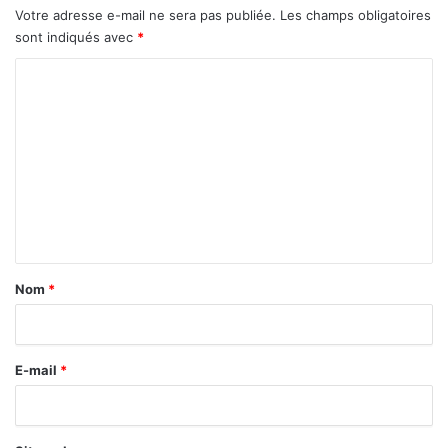
Votre adresse e-mail ne sera pas publiée.
Les champs obligatoires
sont indiqués avec
*
C
o
m
m
e
n
t
a
Nom
*
i
r
E-mail
*
e
*