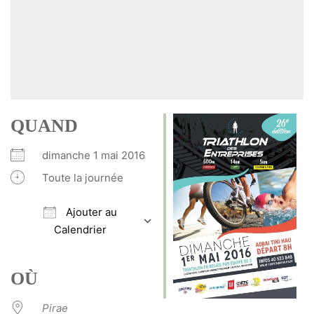
QUAND
dimanche 1 mai 2016
Toute la journée
Ajouter au
Calendrier
Télécharger ICS
Calendrier Google
iCalendar
Office 365
Outlook Live
OÙ
Pirae