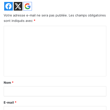
Votre adresse e-mail ne sera pas publiée.
Les champs obligatoires
sont indiqués avec
*
C
o
m
m
e
n
t
a
Nom
*
i
r
E-mail
*
e