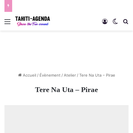
Menu
Connexion
Switch
R
Accueil
/
Évènement
/
Atelier
/
Tere Na Uta – Pirae
Tere Na Uta – Pirae