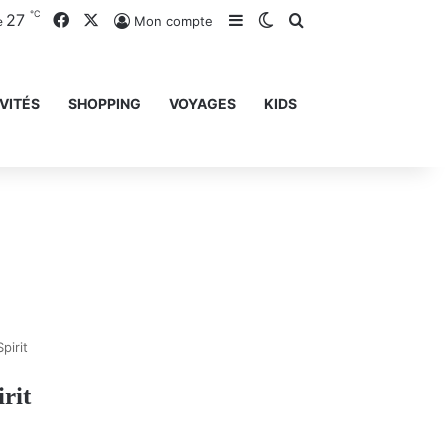
℃
27
Facebook
X
Sidebar (barre latérale)
Switch skin
Rechercher
Mon compte
e
VITÉS
SHOPPING
VOYAGES
KIDS
pirit
rit