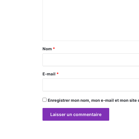
m
m
e
n
t
a
Nom
*
i
r
E-mail
*
e
*
Enregistrer mon nom, mon e-mail et mon site