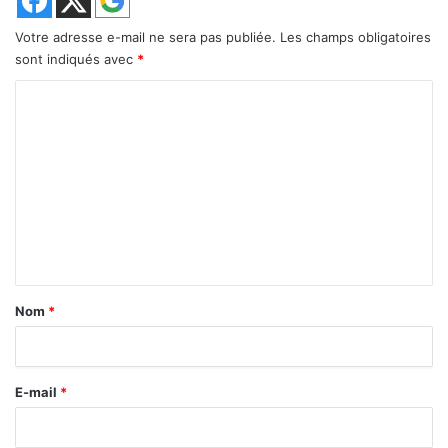
Votre adresse e-mail ne sera pas publiée.
Les champs obligatoires
sont indiqués avec
*
C
o
m
m
e
n
t
a
Nom
*
i
r
E-mail
*
e
*