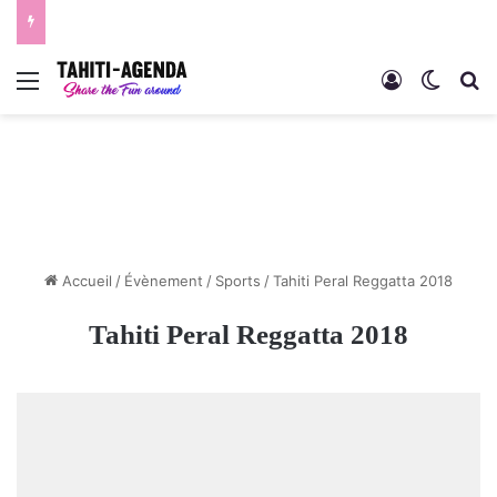
Menu
Connexion
Switch
R
Accueil
/
Évènement
/
Sports
/
Tahiti Peral Reggatta 2018
Tahiti Peral Reggatta 2018