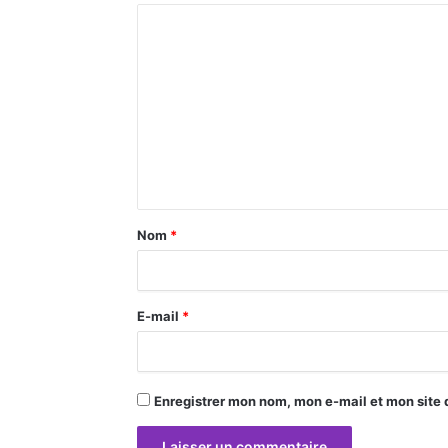
C
o
m
m
e
n
t
a
Nom
*
i
r
E-mail
*
e
*
Enregistrer mon nom, mon e-mail et mon site