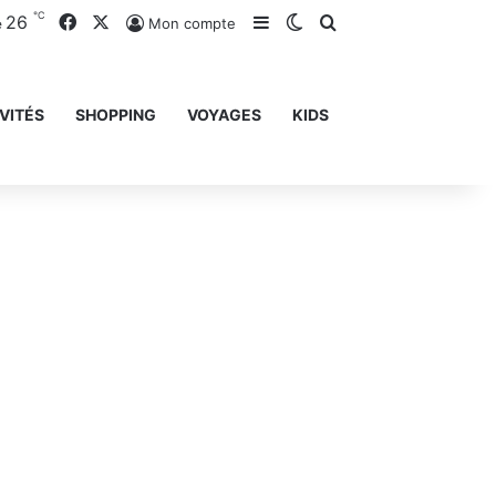
℃
26
Facebook
X
Sidebar (barre latérale)
Switch skin
Rechercher
Mon compte
e
VITÉS
SHOPPING
VOYAGES
KIDS