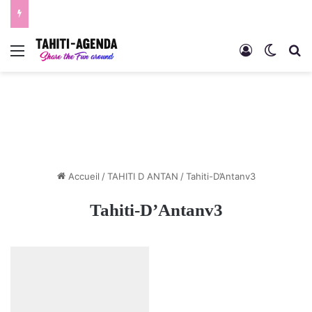
Menu
Connexion
Switch
R
Accueil
/
TAHITI D ANTAN
/
Tahiti-D’Antanv3
Tahiti-D’Antanv3