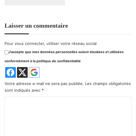
Laisser un commentaire
Pour vous connecter, utiliser votre réseau social
J'accepte que mes données personnelles soient stockées et utilisées
conformément à la politique de confidentialité
Votre adresse e-mail ne sera pas publiée.
Les champs obligatoires
sont indiqués avec
*
C
o
m
m