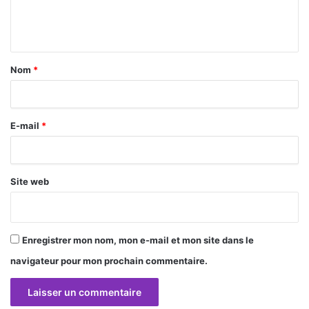
e
n
t
a
Nom
*
i
r
E-mail
*
e
*
Site web
Enregistrer mon nom, mon e-mail et mon site dans le
navigateur pour mon prochain commentaire.