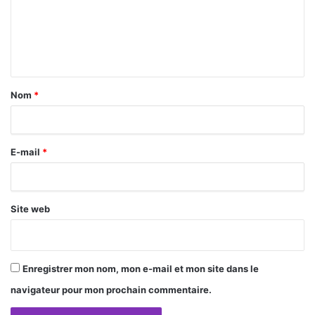
m
e
n
t
a
Nom
*
i
r
E-mail
*
e
*
Site web
Enregistrer mon nom, mon e-mail et mon site dans le
navigateur pour mon prochain commentaire.