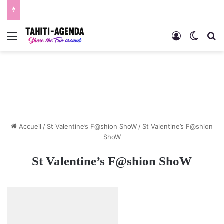
Menu
Connexion
Switch
R
Accueil
/
St Valentine’s F@shion ShoW
/
St Valentine’s F@shion
ShoW
St Valentine’s F@shion ShoW