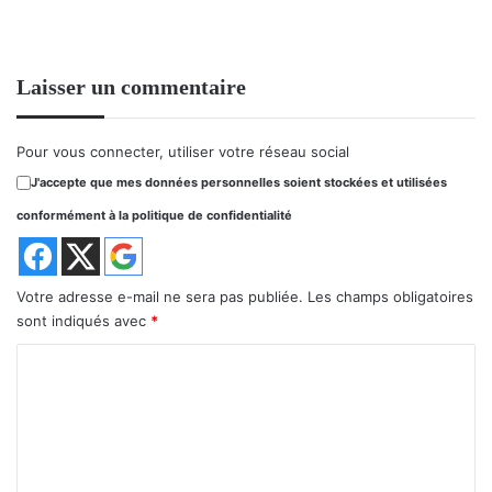
Laisser un commentaire
Pour vous connecter, utiliser votre réseau social
J'accepte que mes données personnelles soient stockées et utilisées
conformément à la politique de confidentialité
Votre adresse e-mail ne sera pas publiée.
Les champs obligatoires
sont indiqués avec
*
C
o
m
m
e