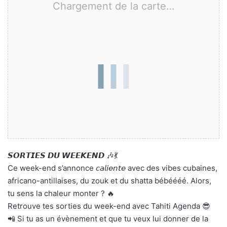
Chargement de la carte…
𝙎𝙊𝙍𝙏𝙄𝙀𝙎 𝘿𝙐 𝙒𝙀𝙀𝙆𝙀𝙉𝘿 🎶💃
Ce week-end s’annonce 𝘤𝘢𝘭𝘪𝘦𝘯𝘵𝘦 avec des vibes cubaines,
africano-antillaises, du zouk et du shatta bébéééé. Alors,
tu sens la chaleur monter ? 🔥
Retrouve tes sorties du week-end avec Tahiti Agenda 😎
📲 Si tu as un évènement et que tu veux lui donner de la