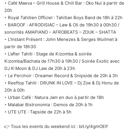
‣ Café Maeva – Grill House & Chill Bar : Oko Nui à partir de
20h
‣ Royal Tahitien Officiel : Tahitian Boys Band de 18h à 22h
‣ BAROOF : AFRODISIAC – Law & Oli de 19h30 à 00h30 /
sonorités AMAPIANO – AFROBEATS – ZOUK – SHATTA
‣ L’Instant Présent : John Menezes & Serges Wuilmet à
partir de 18h30
‣ L’after Tahiti : Stage de Kizomba & soirée
Kizomba/Bachata de 17h30 à 19h30 / Soirée Exotic avec
DJ K-Moon & DJ Law de 20h à 23h
‣ Le Perchoir : Dreamer Record & Snipside de 20h à 3h
‣ Reeftop Tahiti : DRUNK IN LOVE – Dj Zoe & Dj Honu de
20h à 00h
‣ Urban Café : Natura Jam en duo à partir de 18h
‣ Malabar Bistronomia : Demos de 20h à 1h
‣ UTE UTE : Tapside de 22h à 5h
👉 Tous les events du weekend ici : bit.ly/4gmOElf