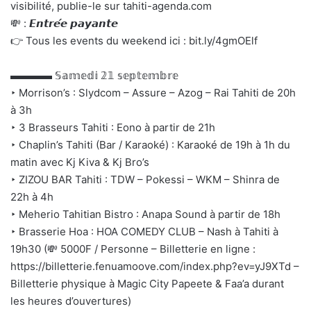
visibilité, publie-le sur tahiti-agenda.com
💸 : 𝙀𝙣𝙩𝙧𝙚́𝙚 𝙥𝙖𝙮𝙖𝙣𝙩𝙚
👉 Tous les events du weekend ici : bit.ly/4gmOElf
▬▬▬▬ 𝕊𝕒𝕞𝕖𝕕𝕚 𝟚𝟙 𝕤𝕖𝕡𝕥𝕖𝕞𝕓𝕣𝕖
‣ Morrison’s : Slydcom – Assure – Azog – Rai Tahiti de 20h
à 3h
‣ 3 Brasseurs Tahiti : Eono à partir de 21h
‣ Chaplin’s Tahiti (Bar / Karaoké) : Karaoké de 19h à 1h du
matin avec Kj Kiva & Kj Bro’s
‣ ZIZOU BAR Tahiti : TDW – Pokessi – WKM – Shinra de
22h à 4h
‣ Meherio Tahitian Bistro : Anapa Sound à partir de 18h
‣ Brasserie Hoa : HOA COMEDY CLUB – Nash à Tahiti à
19h30 (💸 5000F / Personne – Billetterie en ligne :
https://billetterie.fenuamoove.com/index.php?ev=yJ9XTd –
Billetterie physique à Magic City Papeete & Faa’a durant
les heures d’ouvertures)