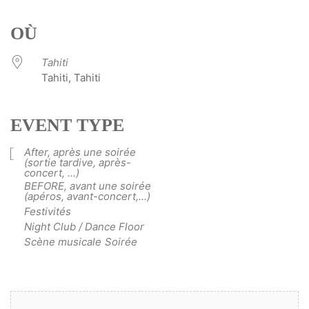
Télécharger ICS
Calendrier Google
iCalendar
Office 365
Outlook Live
OÙ
Tahiti
Tahiti, Tahiti
EVENT TYPE
After, après une soirée
(sortie tardive, après-
concert, ...)
BEFORE, avant une soirée
(apéros, avant-concert,...)
Festivités
Night Club / Dance Floor
Scène musicale
Soirée