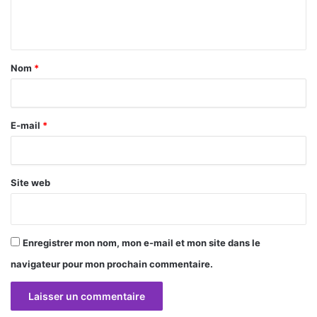
n
t
a
Nom
*
i
r
E-mail
*
e
*
Site web
Enregistrer mon nom, mon e-mail et mon site dans le
navigateur pour mon prochain commentaire.