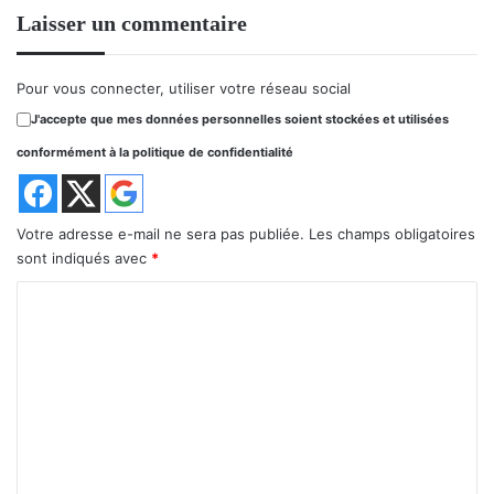
Laisser un commentaire
Pour vous connecter, utiliser votre réseau social
J'accepte que mes données personnelles soient stockées et utilisées
conformément à la politique de confidentialité
Votre adresse e-mail ne sera pas publiée.
Les champs obligatoires
sont indiqués avec
*
C
o
m
m
e
n