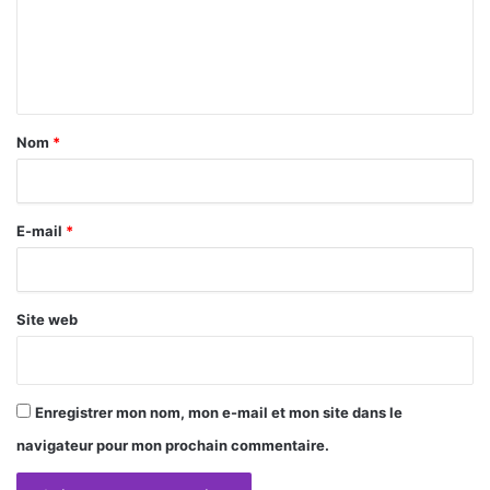
m
e
n
t
a
Nom
*
i
r
E-mail
*
e
*
Site web
Enregistrer mon nom, mon e-mail et mon site dans le
navigateur pour mon prochain commentaire.