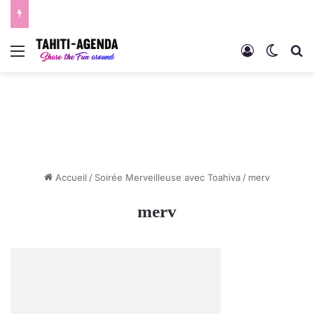
Menu
Connexion
Switch
R
Accueil
/
Soirée Merveilleuse avec Toahiva
/
merv
merv