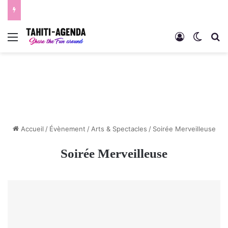
Menu
Connexion
Switch
R
Accueil
/
Évènement
/
Arts & Spectacles
/
Soirée Merveilleuse
Soirée Merveilleuse