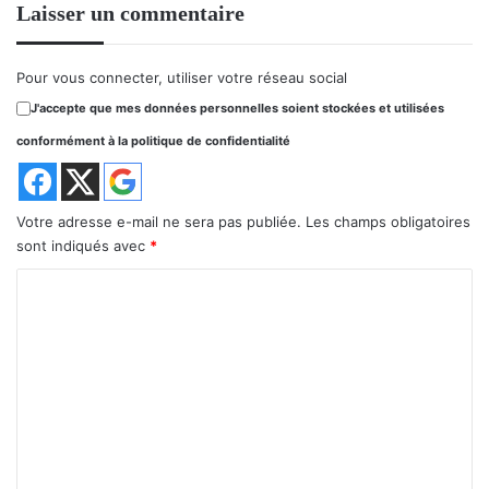
Laisser un commentaire
Pour vous connecter, utiliser votre réseau social
J'accepte que mes données personnelles soient stockées et utilisées
conformément à la politique de confidentialité
Votre adresse e-mail ne sera pas publiée.
Les champs obligatoires
sont indiqués avec
*
C
o
m
m
e
n
t