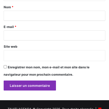
a
Nom
*
i
r
E-mail
*
e
*
Site web
Enregistrer mon nom, mon e-mail et mon site dans le
navigateur pour mon prochain commentaire.
TAHITI AGENDA © Copyright 2026, Tous droits réservés |