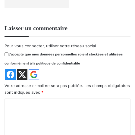
Laisser un commentaire
Pour vous connecter, utiliser votre réseau social
J'accepte que mes données personnelles soient stockées et utilisées
conformément à la politique de confidentialité
Votre adresse e-mail ne sera pas publiée.
Les champs obligatoires
sont indiqués avec
*
C
o
m
m