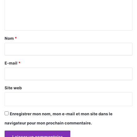
e
n
t
a
Nom
*
i
r
E-mail
*
e
*
Site web
Enregistrer mon nom, mon e-mail et mon site dans le
navigateur pour mon prochain commentaire.