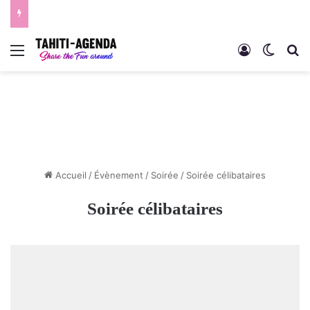
Menu
Connexion
Switch
R
Accueil
/
Évènement
/
Soirée
/
Soirée célibataires
Soirée célibataires