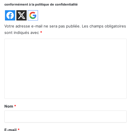
conformément à la politique de confidentialité
Votre adresse e-mail ne sera pas publiée.
Les champs obligatoires
sont indiqués avec
*
C
o
m
m
e
n
t
a
Nom
*
i
r
E-mail
*
e