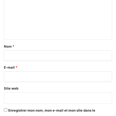
m
m
e
n
t
a
Nom
*
i
r
E-mail
*
e
*
Site web
Enregistrer mon nom, mon e-mail et mon site dans le