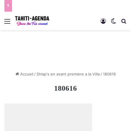
Menu
Connexion
Switch
R
Accueil
/
Shlap's en avant premiere a la Villa
/
180616
180616