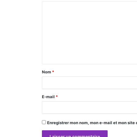
C
o
m
m
e
n
t
a
Nom
*
i
r
E-mail
*
e
*
Enregistrer mon nom, mon e-mail et mon site