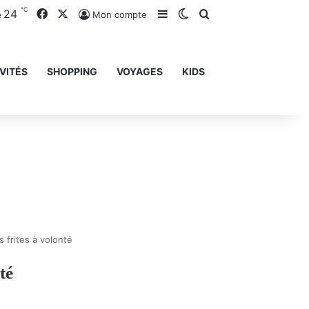
℃
24
Facebook
X
Sidebar (barre latérale)
Switch skin
Rechercher
Mon compte
e
VITÉS
SHOPPING
VOYAGES
KIDS
 frites à volonté
té