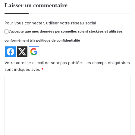
Laisser un commentaire
Pour vous connecter, utiliser votre réseau social
J'accepte que mes données personnelles soient stockées et utilisées
conformément à la politique de confidentialité
Votre adresse e-mail ne sera pas publiée.
Les champs obligatoires
sont indiqués avec
*
C
o
m
m
e
n
t