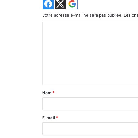
Votre adresse e-mail ne sera pas publiée.
Les ch
C
o
m
m
e
n
t
a
Nom
*
i
r
E-mail
*
e
*