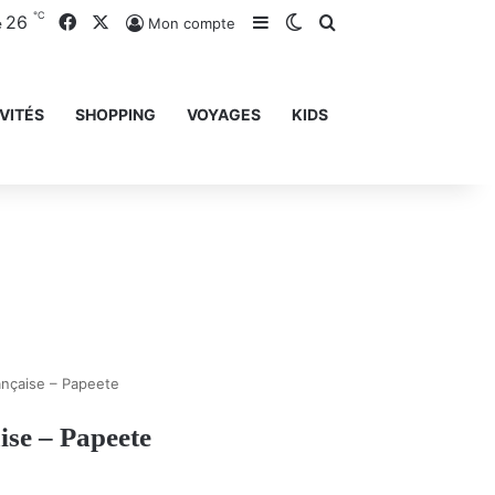
℃
26
Facebook
X
Sidebar (barre latérale)
Switch skin
Rechercher
Mon compte
e
VITÉS
SHOPPING
VOYAGES
KIDS
ançaise – Papeete
ise – Papeete