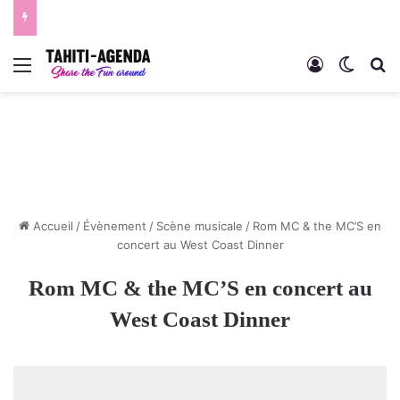
Menu
Connexion
Switch
R
Accueil
/
Évènement
/
Scène musicale
/
Rom MC & the MC’S en
concert au West Coast Dinner
Rom MC & the MC’S en concert au
West Coast Dinner