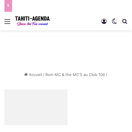
Menu
Connexion
Switch
R
Accueil
/
Rom MC & the MC'S au Club 106
/