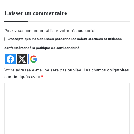
Laisser un commentaire
Pour vous connecter, utiliser votre réseau social
J'accepte que mes données personnelles soient stockées et utilisées
conformément à la politique de confidentialité
Votre adresse e-mail ne sera pas publiée.
Les champs obligatoires
sont indiqués avec
*
C
o
m
m
e
n