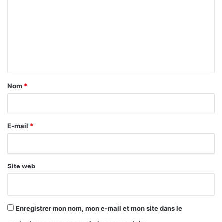
m
m
e
n
t
a
Nom
*
i
r
E-mail
*
e
*
Site web
Enregistrer mon nom, mon e-mail et mon site dans le