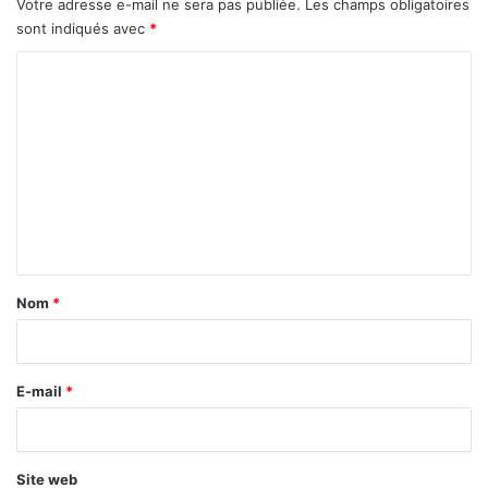
Votre adresse e-mail ne sera pas publiée.
Les champs obligatoires
sont indiqués avec
*
C
o
m
m
e
n
t
a
Nom
*
i
r
E-mail
*
e
*
Site web