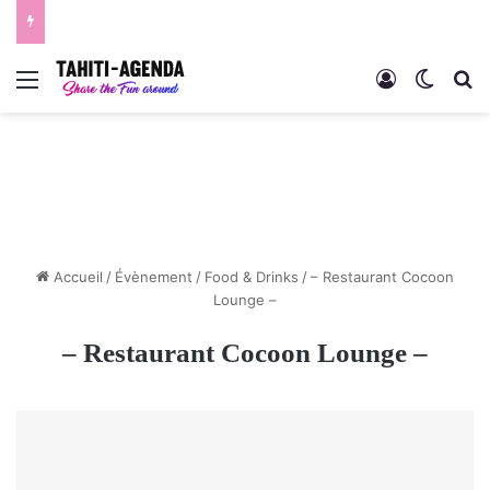
Menu
Connexion
Switch
R
Accueil
/
Évènement
/
Food & Drinks
/
– Restaurant Cocoon
Lounge –
– Restaurant Cocoon Lounge –