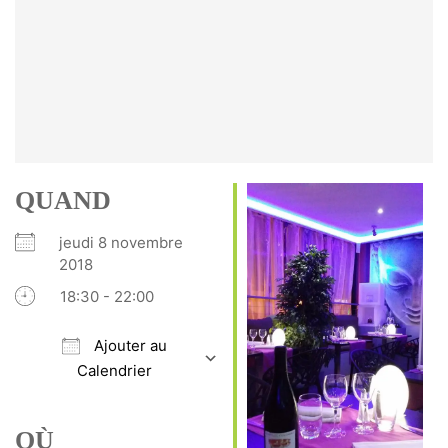
QUAND
jeudi 8 novembre
2018
18:30 - 22:00
Ajouter au
Calendrier
Télécharger ICS
Calendrier Google
iCalendar
Office 365
Outlook Live
OÙ