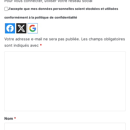
Pour vous connecter, utiliser votre réseau social
J'accepte que mes données personnelles soient stockées et utilisées
conformément à la politique de confidentialité
Votre adresse e-mail ne sera pas publiée.
Les champs obligatoires
sont indiqués avec
*
C
o
m
m
e
n
t
a
Nom
*
i