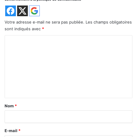
Votre adresse e-mail ne sera pas publiée.
Les champs obligatoires
sont indiqués avec
*
C
o
m
m
e
n
t
a
Nom
*
i
r
E-mail
*
e