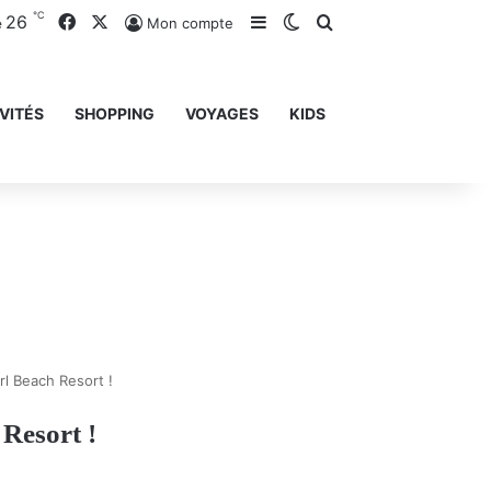
℃
26
Facebook
X
Sidebar (barre latérale)
Switch skin
Rechercher
Mon compte
e
VITÉS
SHOPPING
VOYAGES
KIDS
rl Beach Resort !
 Resort !