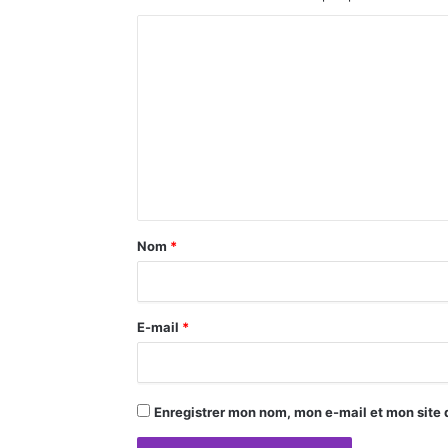
C
o
m
m
e
n
t
a
Nom
*
i
r
E-mail
*
e
*
Enregistrer mon nom, mon e-mail et mon site