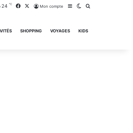
℃
24
Facebook
X
Sidebar (barre latérale)
Switch skin
Rechercher
Mon compte
e
VITÉS
SHOPPING
VOYAGES
KIDS