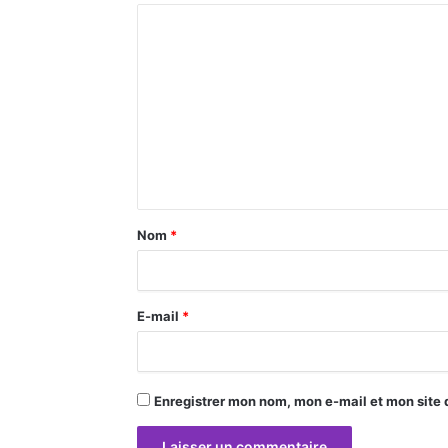
C
o
m
m
e
n
t
a
Nom
*
i
r
E-mail
*
e
*
Enregistrer mon nom, mon e-mail et mon site