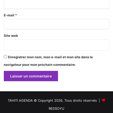
i
r
E-mail
*
e
*
Site web
Enregistrer mon nom, mon e-mail et mon site dans le
navigateur pour mon prochain commentaire.
TAHITI AGENDA © Copyright 2026, Tous droits réservés |
REDSOYU