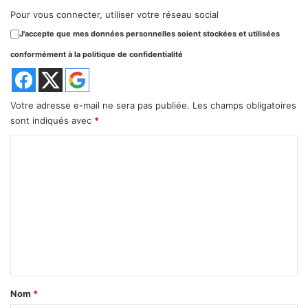
Pour vous connecter, utiliser votre réseau social
J'accepte que mes données personnelles soient stockées et utilisées
conformément à la politique de confidentialité
Votre adresse e-mail ne sera pas publiée.
Les champs obligatoires
sont indiqués avec
*
C
o
m
m
e
n
t
a
Nom
*