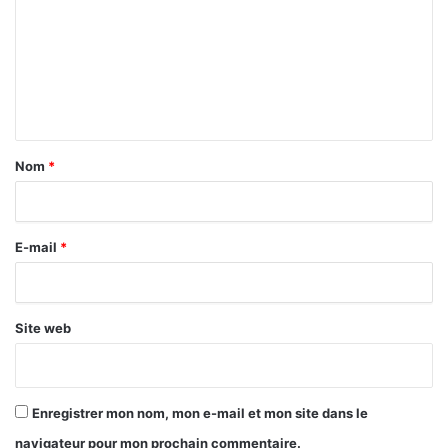
m
m
e
n
t
a
Nom
*
i
r
E-mail
*
e
*
Site web
Enregistrer mon nom, mon e-mail et mon site dans le
navigateur pour mon prochain commentaire.