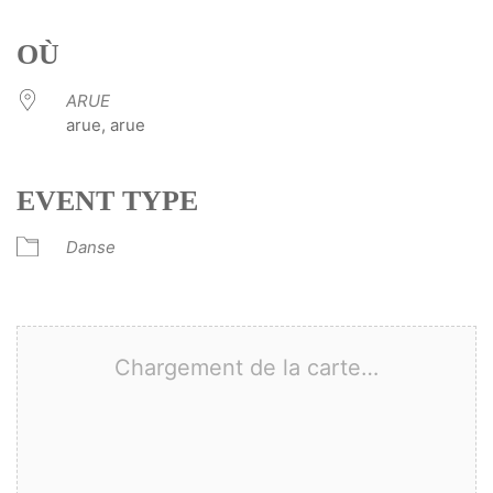
Télécharger ICS
Calendrier Google
iCalendar
Office 365
Outlook Live
OÙ
ARUE
arue, arue
EVENT TYPE
Danse
Chargement de la carte…