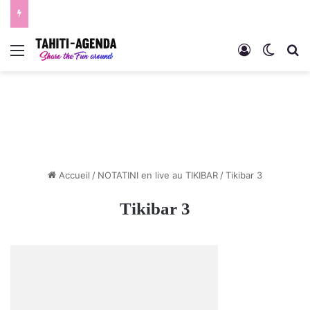
Menu
Connexion
Switch
R
Accueil
/
NOTATINI en live au TIKIBAR
/
Tikibar 3
Tikibar 3